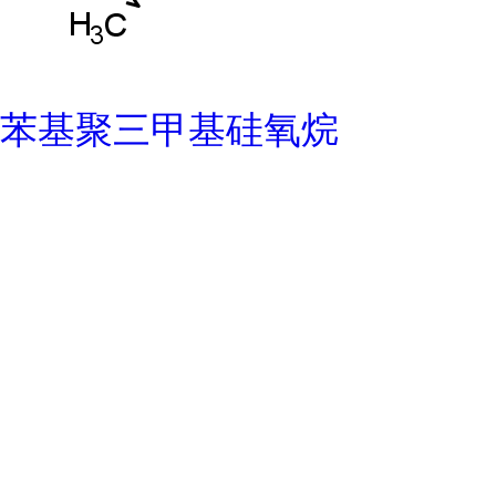
苯基聚三甲基硅氧烷