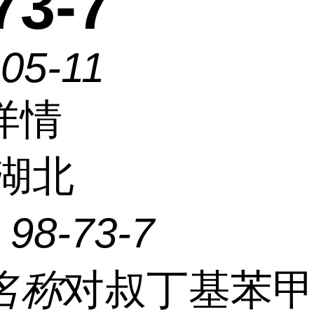
73-7
05-11
详情
湖北
：
98-73-7
名称
对叔丁基苯甲酸