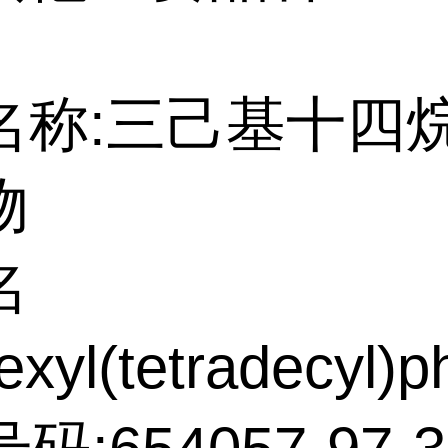
名称:三己基十四
物
名
exyl(tetradecyl)