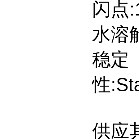
闪点:
水溶解性
稳定
性:Sta
供应