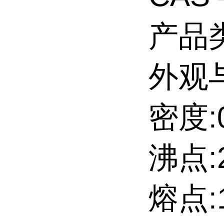
产品
外观
密度:0
沸点:
熔点:16