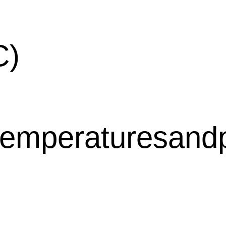
C)
emperaturesandp