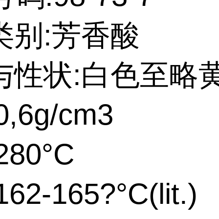
类别:芳香酸
与性状:白色至略
,6g/cm3
280°C
2-165?°C(lit.)