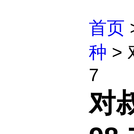
首页
种
> 
7
对