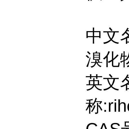
中文
溴化
英文
称:rih