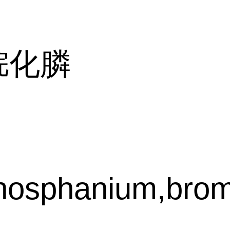
烷化膦
phosphanium,bro