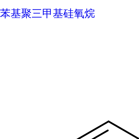
苯基聚三甲基硅氧烷