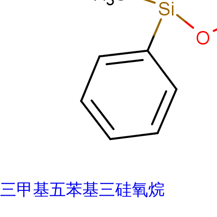
三甲基五苯基三硅氧烷