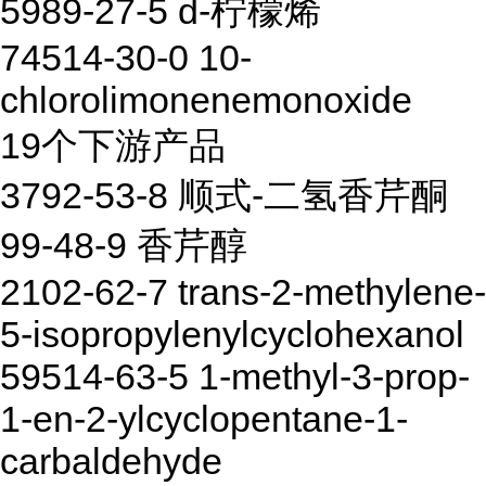
5989-27-5 d-柠檬烯
74514-30-0 10-
chlorolimonenemonoxide
19个下游产品
3792-53-8 顺式-二氢香芹酮
99-48-9 香芹醇
2102-62-7 trans-2-methylene-
5-isopropylenylcyclohexanol
59514-63-5 1-methyl-3-prop-
1-en-2-ylcyclopentane-1-
carbaldehyde