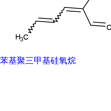
苯基聚三甲基硅氧烷