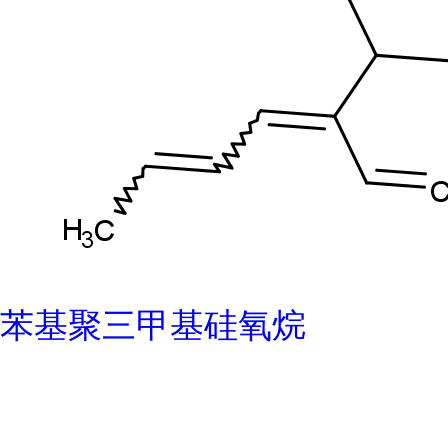
苯基聚三甲基硅氧烷