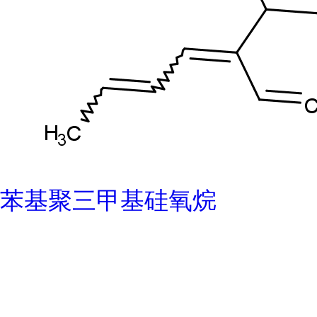
苯基聚三甲基硅氧烷