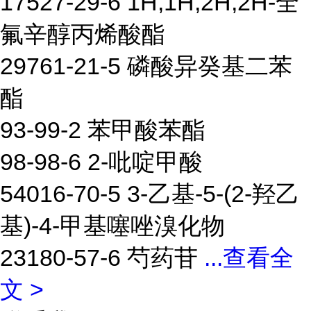
17527-29-6 1H,1H,2H,2H-全
氟辛醇丙烯酸酯
29761-21-5 磷酸异癸基二苯
酯
93-99-2 苯甲酸苯酯
98-98-6 2-吡啶甲酸
54016-70-5 3-乙基-5-(2-羟乙
基)-4-甲基噻唑溴化物
23180-57-6 芍药苷
...
查看全
文 >