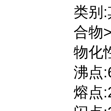
类别
合物
物化性
沸点:6
熔点:29