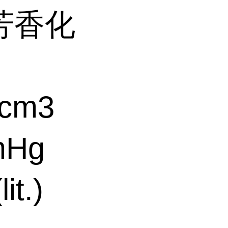
芳香化
cm3
mHg
t.)