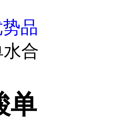
优势品
单水合
酸单