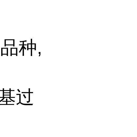
品种,
叔丁基过