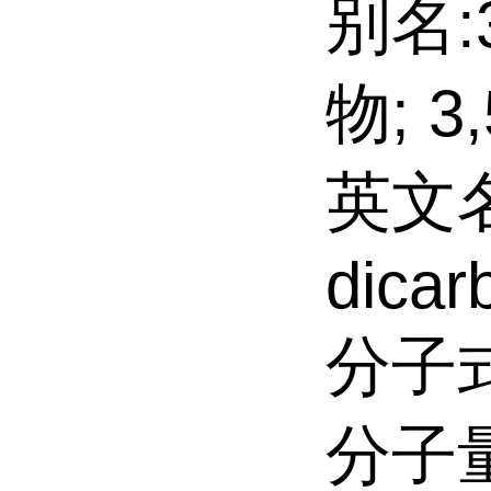
别名:
物; 
英文名:
dicar
分子式
分子量: