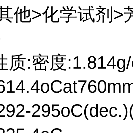
:其他>化学试剂>
>
质:密度:1.814g/
14.4oCat760m
2-295oC(dec.)(li