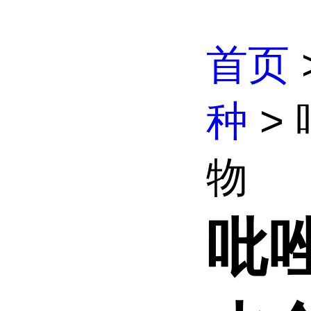
首页
种
> 
物
吡唑