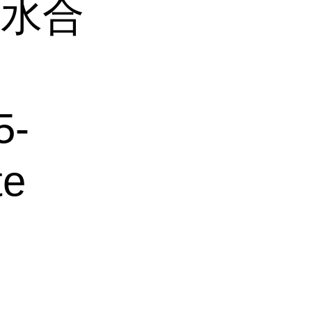
一水合
5-
te