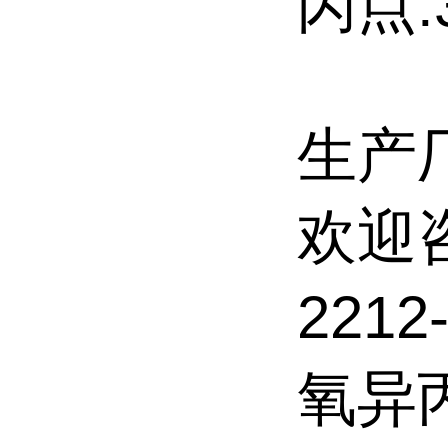
闪点:3
生产
欢迎
2212
氧异