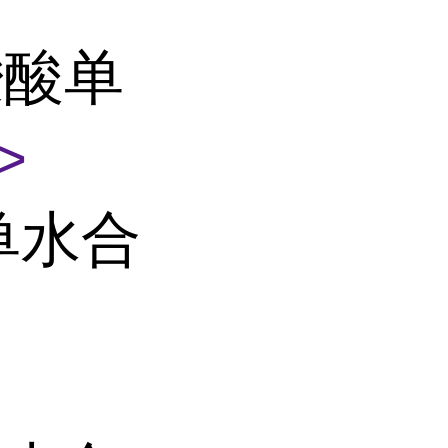
羧酸单
>
酸单水合