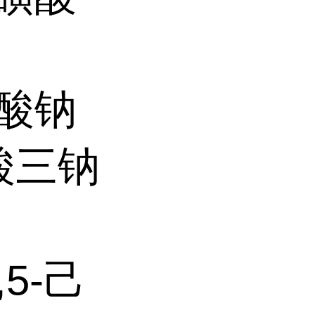
磺酸钠
磷酸三钠
,5-己