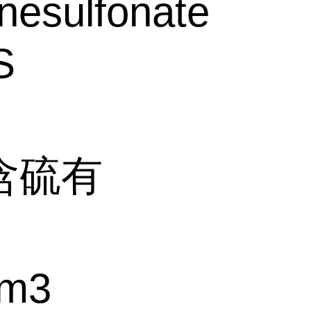
nesulfonate
S
含硫有
m3