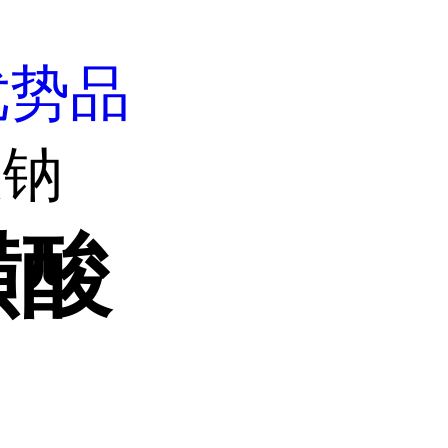
优势品
酸钠
磺酸