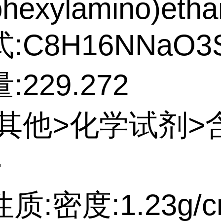
ohexylamino)etha
:C8H16NNaO3
229.272
:其他>化学试剂>
>
质:密度:1.23g/c