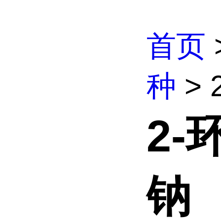
首页
种
>
2
钠