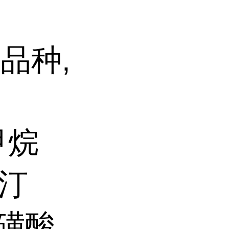
品种,
甲烷
他汀
苯磺酸