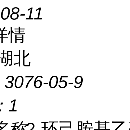
08-11
详情
湖北
：
3076-05-9
：
1
名称
2-环己胺基