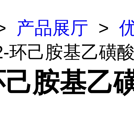
>
产品展厅
>
 2-环己胺基乙磺
-环己胺基乙