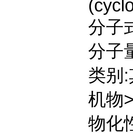
(cycl
分子式
分子量:
类别
机物
物化性