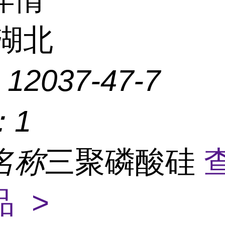
湖北
：
12037-47-7
：
1
名称
三聚磷酸硅
 >