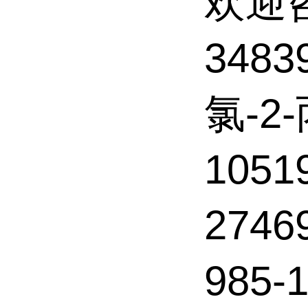
欢迎
3483
氯-2
105
2746
985