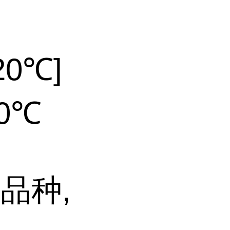
20℃]
20℃
品种,