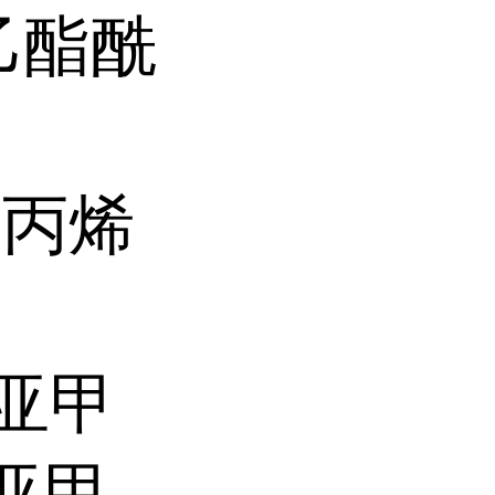
单乙酯酰
氧基丙烯
7-亚甲
(亚甲