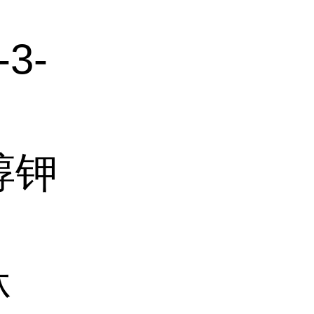
-3-
硅醇钾
林