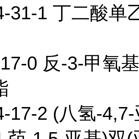
94-31-1 丁二酸
8-17-0 反-3-甲
酯
4-17-2 (八氢-4,
H-茚-1,5-亚基)双