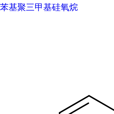
苯基聚三甲基硅氧烷