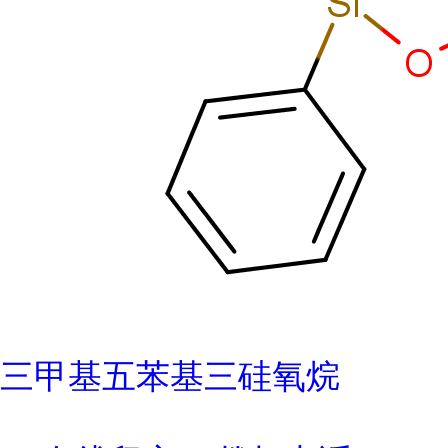
三甲基五苯基三硅氧烷