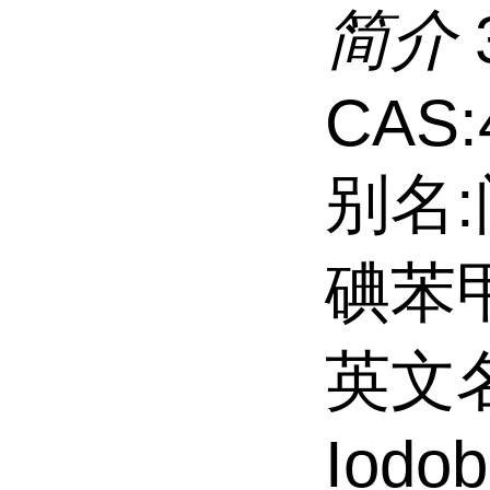
简介
CAS:
别名:
碘苯甲
英文名
Iodob