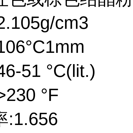
.105g/cm3
106°C1mm
-51 °C(lit.)
230 °F
:1.656