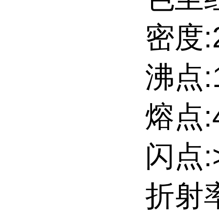
密度:2
沸点:
熔点:46
闪点:>
折射率