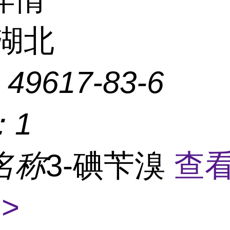
湖北
：
49617-83-6
：
1
名称
3-碘苄溴
查
>