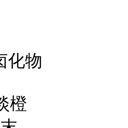
卤化物
淡橙
粉末