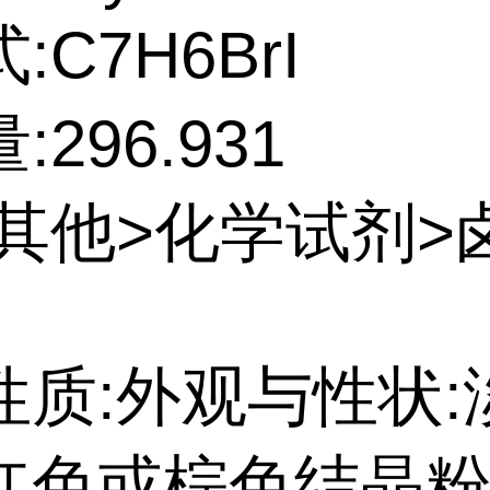
:C7H6BrI
296.931
:其他>化学试剂>
性质:外观与性状:
红色或棕色结晶