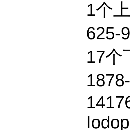
1个
625-
17
1878
14176
Iodop