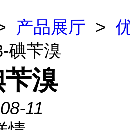
>
产品展厅
>
3-碘苄溴
碘苄溴
08-11
详情