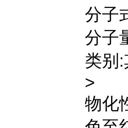
分子式
分子量:
类别
>
物化
色至