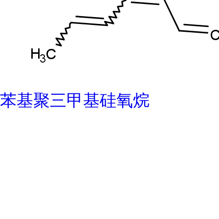
苯基聚三甲基硅氧烷