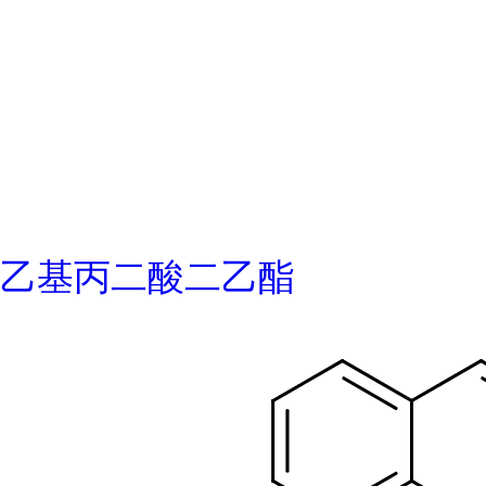
乙基丙二酸二乙酯