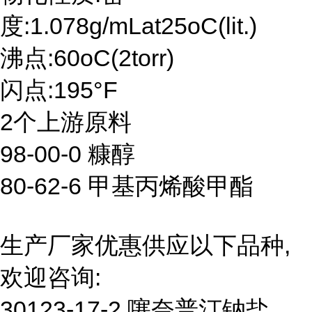
度:1.078g/mLat25oC(lit.)
沸点:60oC(2torr)
闪点:195°F
2个上游原料
98-00-0 糠醇
80-62-6 甲基丙烯酸甲酯
生产厂家优惠供应以下品种,
欢迎咨询:
30123-17-2 噻奈普汀钠盐