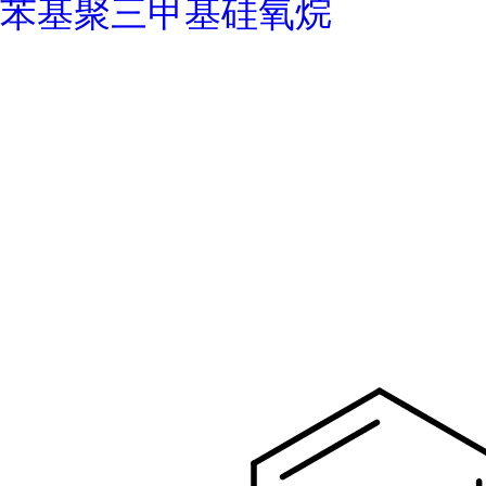
苯基聚三甲基硅氧烷