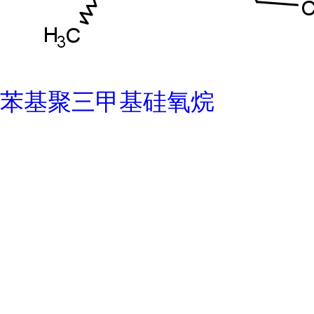
苯基聚三甲基硅氧烷