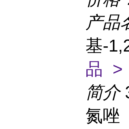
产品
基-1
品 >
简介
氮唑