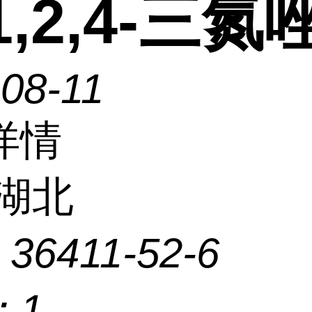
1,2,4-三氮
08-11
详情
湖北
：
36411-52-6
：
1