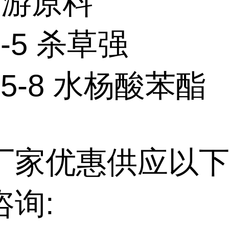
上游原料
2-5 杀草强
-55-8 水杨酸苯酯
厂家优惠供应以下
咨询: