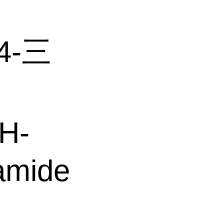
4-三
H-
zamide