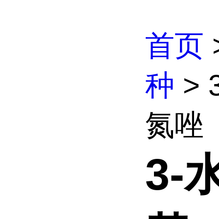
首页
种
> 
氮唑
3-