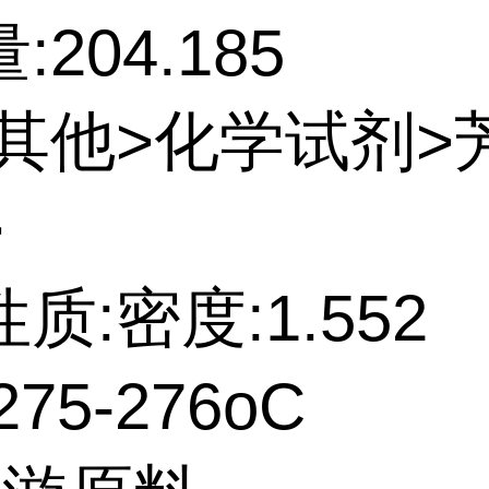
204.185
:其他>化学试剂>
>
质:密度:1.552
75-276oC