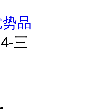
优势品
,4-三