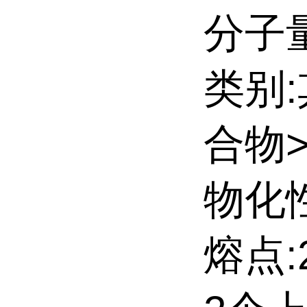
分子量:
类别
合物
物化性
熔点:2