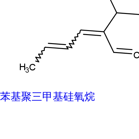
苯基聚三甲基硅氧烷