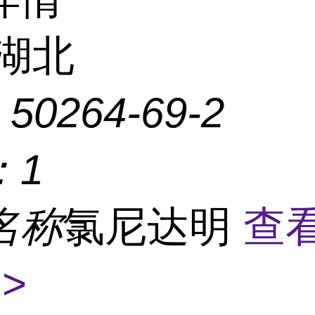
湖北
：
50264-69-2
：
1
名称
氯尼达明
查
>