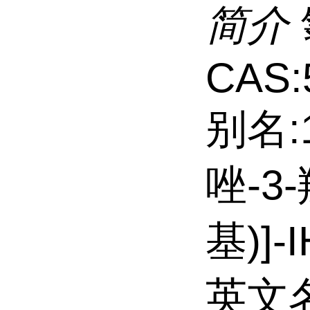
简介
CAS:
别名:1
唑-3-
基)]-
英文名: