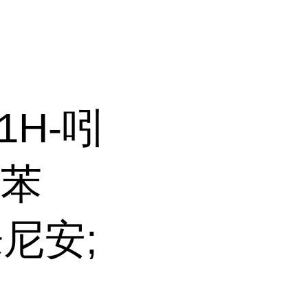
-1H-吲
氯苯
乐尼安;