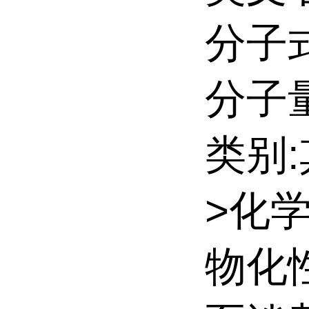
分子式
分子量:
类别
>化
物化