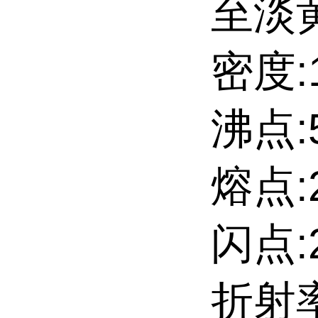
至淡
密度:1
沸点:5
熔点:2
闪点:2
折射率