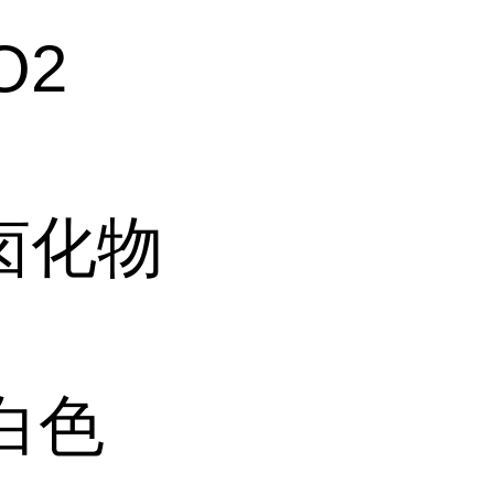
O2
卤化物
白色