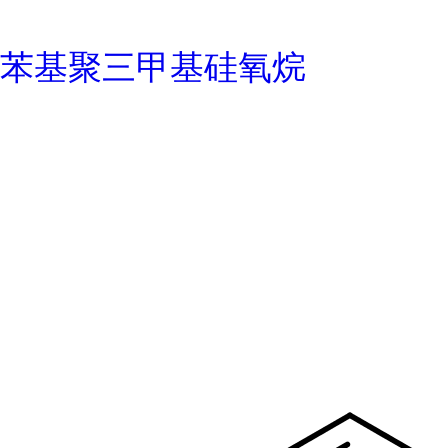
苯基聚三甲基硅氧烷