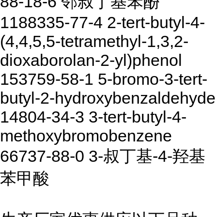
88-18-6 邻叔丁基苯酚
1188335-77-4 2-tert-butyl-4-
(4,4,5,5-tetramethyl-1,3,2-
dioxaborolan-2-yl)phenol
153759-58-1 5-bromo-3-tert-
butyl-2-hydroxybenzaldehyde
14804-34-3 3-tert-butyl-4-
methoxybromobenzene
66737-88-0 3-叔丁基-4-羟基
苯甲酸