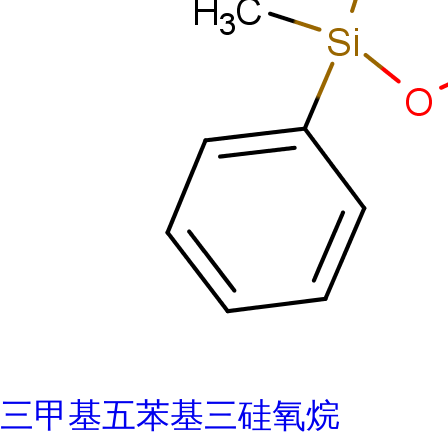
三甲基五苯基三硅氧烷