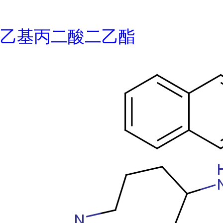
乙基丙二酸二乙酯