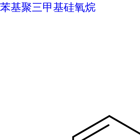
苯基聚三甲基硅氧烷