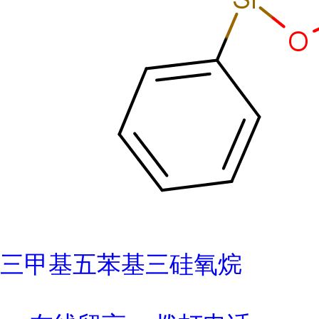
三甲基五苯基三硅氧烷