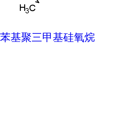
苯基聚三甲基硅氧烷