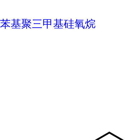
苯基聚三甲基硅氧烷