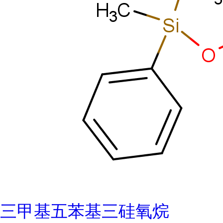
三甲基五苯基三硅氧烷