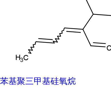
苯基聚三甲基硅氧烷