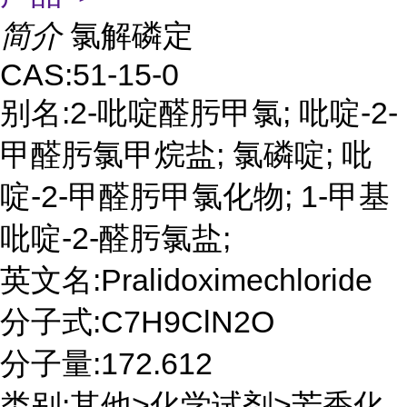
简介
氯解磷定
CAS:51-15-0
别名:2-吡啶醛肟甲氯; 吡啶-2-
甲醛肟氯甲烷盐; 氯磷啶; 吡
啶-2-甲醛肟甲氯化物; 1-甲基
吡啶-2-醛肟氯盐;
英文名:Pralidoximechloride
分子式:C7H9ClN2O
分子量:172.612
类别:其他>化学试剂>芳香化