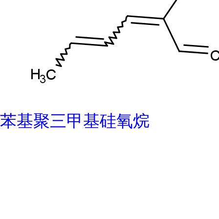
苯基聚三甲基硅氧烷