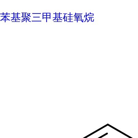
苯基聚三甲基硅氧烷