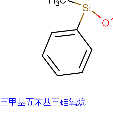
三甲基五苯基三硅氧烷