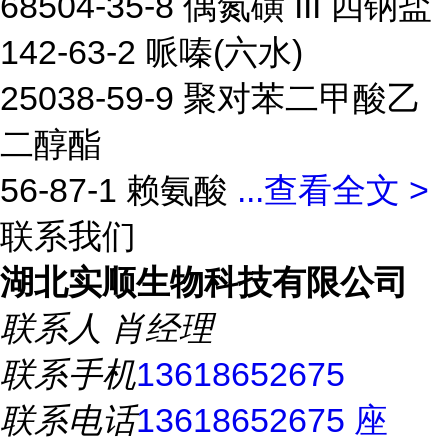
68504-35-8 偶氮磺 III 四钠盐
142-63-2 哌嗪(六水)
25038-59-9 聚对苯二甲酸乙
二醇酯
56-87-1 赖氨酸
...
查看全文 >
联系我们
湖北实顺生物科技有限公司
联系人
肖经理
联系手机
13618652675
联系电话
13618652675 座