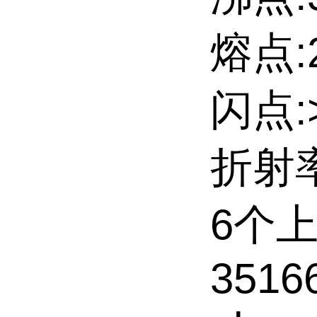
熔点:
闪点:
折射率
6个
35166