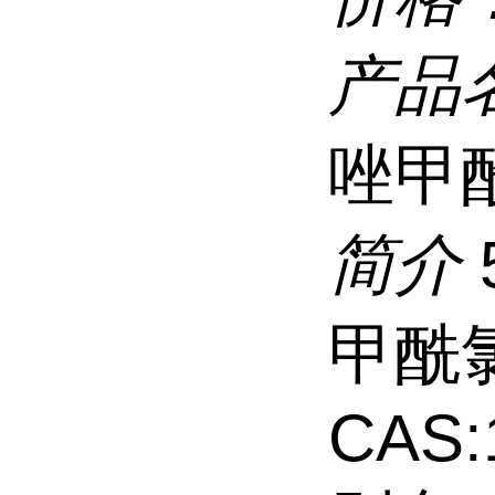
产品
唑甲
简介
甲酰
CAS: