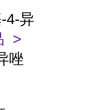
-4-异
 >
-异唑