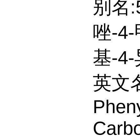
别名:
唑-4
基-4
英文名:
Pheny
Carbo