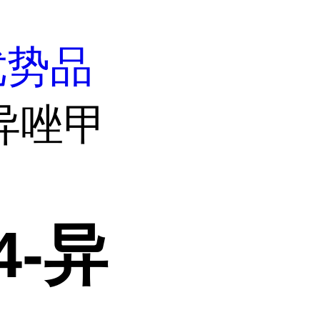
优势品
-异唑甲
4-异