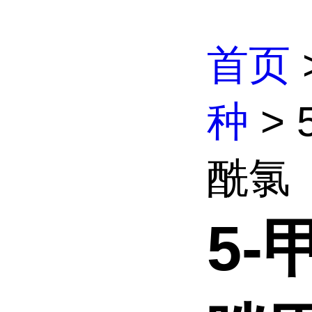
首页
种
> 
酰氯
5-