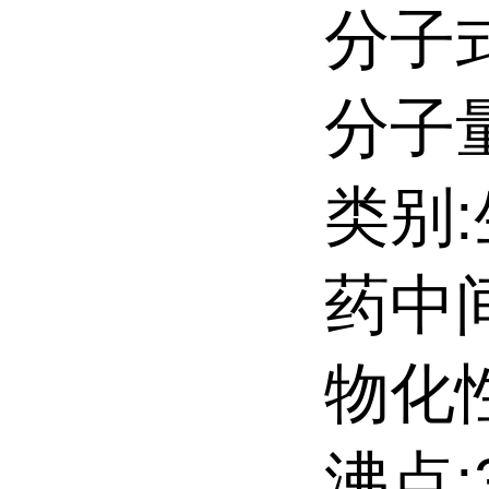
分子式
分子量
类别
药中
物化性
沸点:3